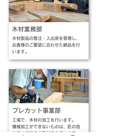
木材業務部
木材製品の
発注・入出荷を
管理し、
お客様
のご要望に合わせた
納品を行
います。
​プレカット事業部
工場で、木材の加工を行います。
機械加工ができないものは、匠の技
を持つ技能者が手加工
​を行います。