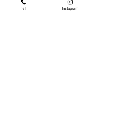
Tel
Instagram
​設計部
いただいた図面をもとに、プレカッ
ト
加工をするための図面を作成します。