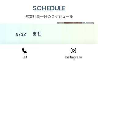
SCHEDULE
営業社員一日のスケジュール
出社
8:30
得意先様や取引先様からのメール、FAXのチェック
Tel
Instagram
朝礼
9:00
9:10
ミーティング
9:30
デスクワーク
スケジュール確認、見積り案件の進捗確認など